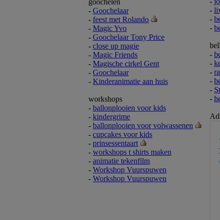
-
j
goochelen
-
l
-
Goochelaar
-
b
-
feest met Rolando
-
b
-
Magic Yvo
-
Goochelaar Tony Price
bel
-
close up magie
-
b
-
Magic Friends
-
k
-
Magische cirkel Gent
-
r
-
Goochelaar
-
b
-
Kinderanimatie aan huis
-
S
-
h
workshops
-
ballonplooien voor kids
Adv
-
kindergrime
-
ballonplooien voor volwassenen
-
cupcakes voor kids
-
prinsessentaart
-
workshops t shirts maken
-
animatie tekenfilm
-
Workshop Vuurspuwen
-
Workshop Vuurspuwen