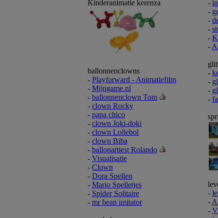
Kinderanimatie kerenza
-
i
-
g
-
d
-
st
-
K
-
A
gli
ballonnenclowns
-
k
-
Playforward - Animatiefilm
-
gl
-
Mijngame.nl
-
g
-
ballonnenclown Tom
-
f
-
clown Rocky
-
papa chico
spr
-
clown Joki-doki
-
clown Lollebol
-
clown Biba
-
ballonartiest Rolando
-
Visualisatie
-
Clown
-
Dora Spellen
lev
-
Mario Spelletjes
-
l
-
Spider Solitaire
-
A
-
mr bean imitator
-
V