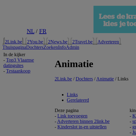
NL
/
FR
2Link.be
2You.be
2News.be
2Travel.be
Adverteren
Thuispagina
Dochters
Zoeken
Info
Admin
In de kijker
-
Top3 Vlaamse
Animatie
datingsites
-
Testaankoop
2Link.be
/
Dochters
/
Animatie
/ Links
Links
Gerelateerd
Deze pagina
kin
-
Link toevoegen
-
K
-
Adverteren binnen 2link.be
-
s
-
Kinderslot in-en uitstellen
-
g
-
Ju